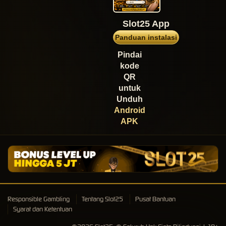
IDR
2,664,000.00
Mahjong Wins 3 – Black
Scatter
Slot25 App
Panduan instalasi
Pindai
kode
QR
untuk
Unduh
Android
APK
Responsible Gambling
Tentang Slot25
Pusat Bantuan
Syarat dan Ketentuan