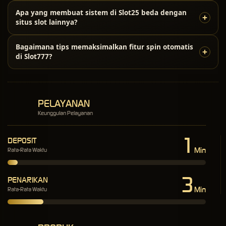
fitur bonus dan meraih kemenangan besar secara maksimal.
Apa yang membuat sistem di Slot25 beda dengan
Ya, platform Slot25 sangat responsif dan ringan, dapat diakses
situs slot lainnya?
secara lancar baik melalui perangkat smartphone (Android/iOS)
maupun komputer desktop.
Bagaimana tips memaksimalkan fitur spin otomatis
Infrastruktur server Slot25 dilengkapi teknologi anti-lag terbaru
di Slot777?
yang mampu menangani siklus putaran cepat dan pengali
tinggi secara konsisten.
Gunakan tahapan nyepin bertahap mulai dari 10x atau 20x
untuk membaca pola, lalu tingkatkan ke mode 50x hingga 100x
PELAYANAN
saat indikasi fitur bonus mulai muncul.
Keunggulan Pelayanan
1
DEPOSIT
Min
Rata-Rata Waktu
3
PENARIKAN
Min
Rata-Rata Waktu