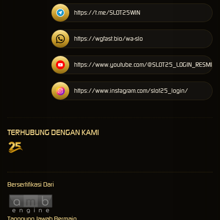
https://t.me/SLOT25WIN
https://wgfast.bio/wa-slo
https://www.youtube.com/@SLOT25_LOGIN_RESMI
https://www.instagram.com/slot25_login/
TERHUBUNG DENGAN KAMI
Bersertifikasi Dari
Tanggung Jawab Bermain