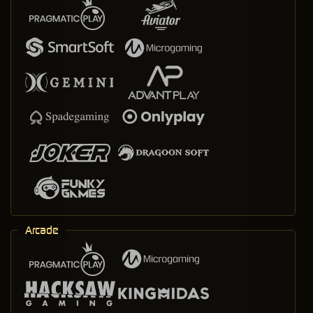
Arcade