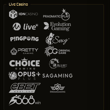
Live Casino