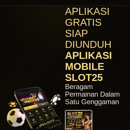
kari****6
APLIKASI
IDR
7,914,000.00
Sugar Rush
GRATIS
zeusba****u
IDR
5,076,000.00
SIAP
Gates of Olympus 1000
DIUNDUH
kmsu****i
IDR
3,712,000.00
APLIKASI
Aztec Gems Deluxe™
MOBILE
hend****2
IDR
3,178,000.00
SLOT25
Gates of Gatot Kaca 1000
Beragam
zeusba****u
IDR
3,026,000.00
Permainan Dalam
Gates of Olympus 1000
Satu Genggaman
zeusba****u
IDR
2,779,500.00
Gates of Olympus 1000
di****1