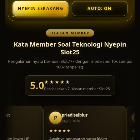
NYEPIN SEKARANG
AUTO: ON
X100
X20
X20
★
X10
ULASAN MEMBER
X50
777
25
X20
★
Kata Member Soal Teknologi Nyepin
Slot25
X50
X20
X50
X20
X50
Pengalaman nyata bermain Slot777 dengan mode spin 10x sampai
100x tanpa lag.
★★★★★
5.0
BAR
★
X100
X50
X50
Berdasarkan 7 ulasan member Slot25
X20
777
★
IO
25
priadisalblur
P
I
24 Juli 2026
25 Juli
25
25
BAR
X10
IO
★★★★★
★★★★★