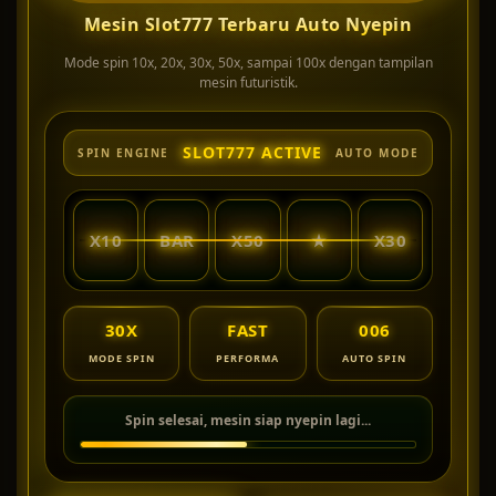
Mesin Slot777 Terbaru Auto Nyepin
Mode spin 10x, 20x, 30x, 50x, sampai 100x dengan tampilan
mesin futuristik.
SPINNING...
SPIN ENGINE
AUTO MODE
25
25
X20
X30
IO
25
X10
X20
25
777
100X
SMOOTH
006
MODE SPIN
PERFORMA
AUTO SPIN
X20
X50
X30
25
X100
Mode nyepin beruntun aktif tanpa tampilan
berat...
BAR
25
25
BAR
★