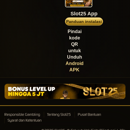
IDR
2,664,000.00
Mahjong Wins 3 – Black
Scatter
Slot25 App
Panduan instalasi
Pindai
kode
QR
untuk
Unduh
Android
APK
Responsible Gambling
Tentang Slot25
Pusat Bantuan
Syarat dan Ketentuan