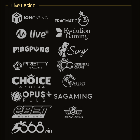
Live Casino