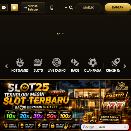
Supported
Main di
DAFTAR
MASUK
Telegram
by
slot777
depo
10k
HOT GAMES
SLOTS
LIVE CASINO
RACE
OLAHRAGA
CRASH GAME