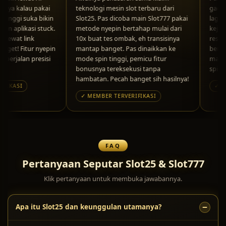
IO
X10
X20
X10
25
au pakai
teknologi mesin slot terbaru dari
gacor terus si
uka bikin
Slot25. Pas dicoba main Slot777 pakai
lag. Di Slot25
asi stuck.
metode nyepin bertahap mulai dari
kejadian sama 
ink
10x buat tes ombak, eh transisinya
responsif ban
tur nyepin
mantap banget. Pas dinaikkan ke
bener-bener a
n presisi
mode spin tinggi, pemicu fitur
mau stop atau
bonusnya tereksekusi tanpa
spin. Kualitas
hambatan. Pecah banget sih hasilnya!
✓ MEMBER TE
✓ MEMBER TERVERIFIKASI
FAQ
Pertanyaan Seputar Slot25 & Slot777
Klik pertanyaan untuk membuka jawabannya.
Apa itu Slot25 dan keunggulan utamanya?