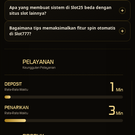
fitur bonus dan meraih kemenangan besar secara maksimal.
Apa yang membuat sistem di Slot25 beda dengan
Ya, platform Slot25 sangat responsif dan ringan, dapat diakses
situs slot lainnya?
secara lancar baik melalui perangkat smartphone (Android/iOS)
maupun komputer desktop.
Bagaimana tips memaksimalkan fitur spin otomatis
Infrastruktur server Slot25 dilengkapi teknologi anti-lag terbaru
di Slot777?
yang mampu menangani siklus putaran cepat dan pengali
tinggi secara konsisten.
Gunakan tahapan nyepin bertahap mulai dari 10x atau 20x
untuk membaca pola, lalu tingkatkan ke mode 50x hingga 100x
PELAYANAN
saat indikasi fitur bonus mulai muncul.
Keunggulan Pelayanan
1
DEPOSIT
Min
Rata-Rata Waktu
3
PENARIKAN
Min
Rata-Rata Waktu