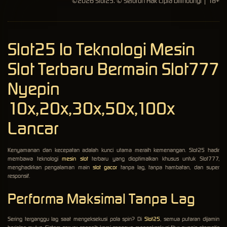
©2026 Slot25. © Seluruh Hak Cipta Dilindungi | 18+
Slot25 Io Teknologi Mesin
Slot Terbaru Bermain Slot777
Nyepin
10x,20x,30x,50x,100x
Lancar
Kenyamanan dan kecepatan adalah kunci utama meraih kemenangan. Slot25 hadir
membawa teknologi
mesin slot
terbaru yang dioptimalkan khusus untuk Slot777,
menghadirkan pengalaman main
slot gacor
tanpa lag, tanpa hambatan, dan super
responsif.
Performa Maksimal Tanpa Lag
Sering terganggu lag saat mengeksekusi pola spin? Di
Slot25
, semua putaran dijamin