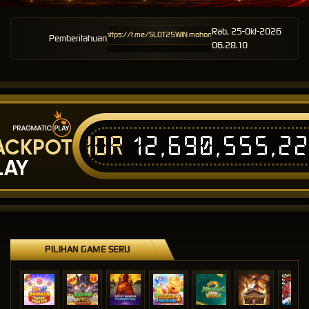
Rab, 25-Okt-2026
TING !!! Link Telegram : https://t.me/SLOT25WIN mohon disimpan kontak telegram Slot25 untuk 
Pemberitahuan
06.28.10
IDR
12,690,555,2
ACKPOT
LAY
PILIHAN GAME SERU