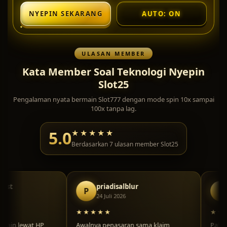
25
X100
BAR
BAR
X30
NYEPIN SEKARANG
AUTO: ON
X30
X100
BAR
25
X20
ULASAN MEMBER
Kata Member Soal Teknologi Nyepin
X50
X50
X50
X20
777
Slot25
Pengalaman nyata bermain Slot777 dengan mode spin 10x sampai
100x tanpa lag.
25
IO
X10
★
X10
★★★★★
5.0
Berdasarkan 7 ulasan member Slot25
X10
BAR
777
X10
IO
priadisalblur
P
I
X100
X100
777
IO
25
24 Juli 2026
25 Juli 2
★★★★★
★★★★★
wat HP
Awalnya penasaran sama klaim
Paling gedek 