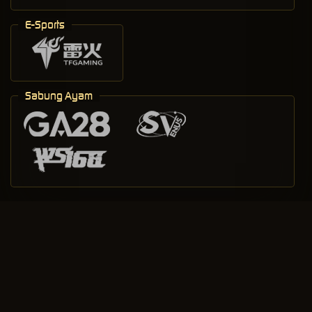
E-Sports
Sabung Ayam