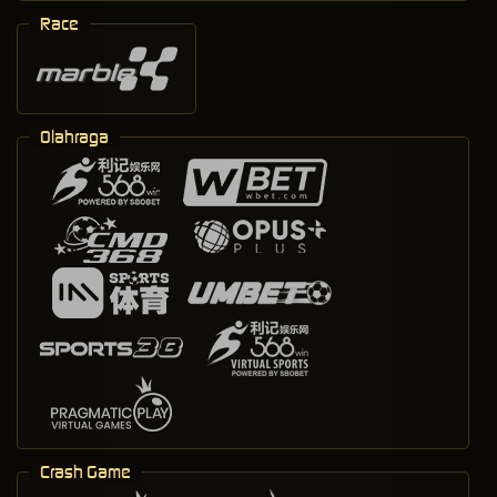
Race
Olahraga
Crash Game