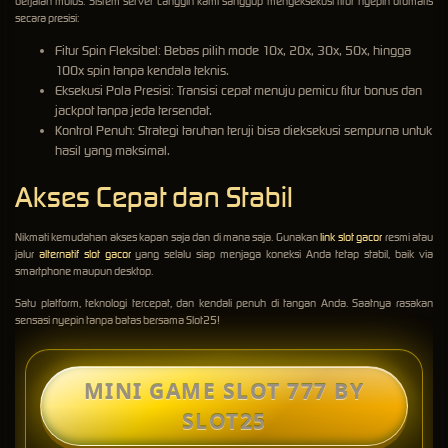
berjalan mulus. Sistem server canggih kami sanggup mengeksekusi fitur nyepin otomatis
secara presisi:
Fitur Spin Fleksibel: Bebas pilih mode 10x, 20x, 30x, 50x, hingga
100x spin tanpa kendala teknis.
Eksekusi Pola Presisi: Transisi cepat menuju pemicu fitur bonus dan
jackpot tanpa jeda tersendat.
Kontrol Penuh: Strategi taruhan teruji bisa dieksekusi sempurna untuk
hasil yang maksimal.
Akses Cepat dan Stabil
Nikmati kemudahan akses kapan saja dan di mana saja. Gunakan
link slot gacor
resmi atau
jalur
alternatif slot gacor
yang selalu siap menjaga koneksi Anda tetap stabil, baik via
smartphone maupun desktop.
Satu platform, teknologi tercepat, dan kendali penuh di tangan Anda. Saatnya rasakan
sensasi nyepin tanpa batas bersama Slot25!
MINI GAME SLOT 777 BY
SLOT25