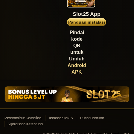
IDR
2,664,000.00
Mahjong Wins 3 – Black
Scatter
Slot25 App
Panduan instalasi
Pindai
kode
QR
untuk
Unduh
Android
APK
Responsible Gambling
Tentang Slot25
Pusat Bantuan
Syarat dan Ketentuan