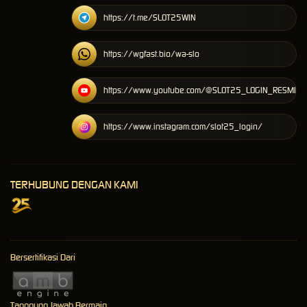
https://t.me/SLOT25WIN
https://wgfast.bio/wa-slo
https://www.youtube.com/@SLOT25_LOGIN_RESMI
https://www.instagram.com/slot25_login/
TERHUBUNG DENGAN KAMI
Bersertifikasi Dari
Tanggung Jawab Bermain