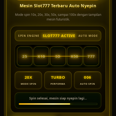
Mesin Slot777 Terbaru Auto Nyepin
Mode spin 10x, 20x, 30x, 50x, sampai 100x dengan tampilan
mesin futuristik.
SPINNING...
SPIN ENGINE
AUTO MODE
X10
777
★
BAR
X30
X30
X50
X100
X100
★
20X
FAST
006
25
BAR
25
IO
X50
MODE SPIN
PERFORMA
AUTO SPIN
Auto spin aktif, sistem berjalan stabil...
25
X50
X30
X10
25