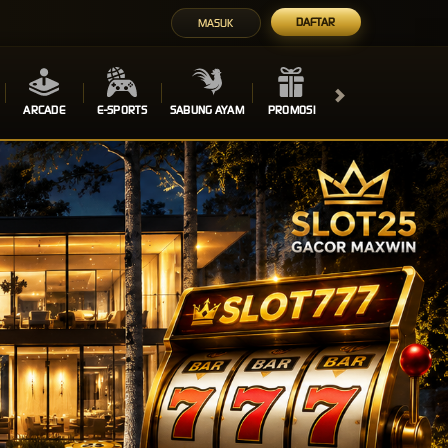
DAFTAR
MASUK
ARCADE
E-SPORTS
SABUNG AYAM
PROMOSI