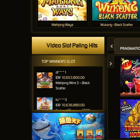
Mahjong Ways
Wukong - Black Scatter
Video Slot Paling Hits
TOP WINNERS SLOT
di****1
IDR
10,653,800.00
Mahjong Wins 3 – Black
Scatter
fu****3
IDR
10,636,880.00
Gates of Olympus 1000
kari****6
IDR
9,602,000.00
Gates of Olympus™