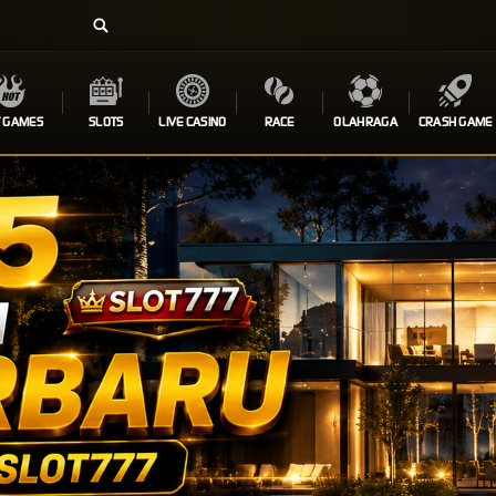
t777 depo 10k
 GAMES
SLOTS
LIVE CASINO
RACE
OLAHRAGA
CRASH GAME