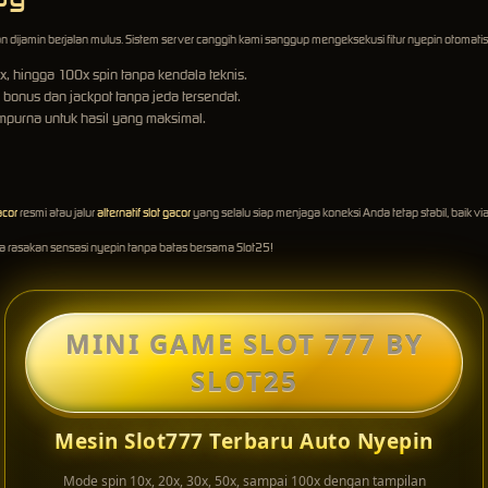
X20
n dijamin berjalan mulus. Sistem server canggih kami sanggup mengeksekusi fitur nyepin otomatis 
0x, hingga 100x spin tanpa kendala teknis.
r bonus dan jackpot tanpa jeda tersendat.
BAR
sempurna untuk hasil yang maksimal.
★
acor
resmi atau jalur
alternatif slot gacor
yang selalu siap menjaga koneksi Anda tetap stabil, baik 
nya rasakan sensasi nyepin tanpa batas bersama Slot25!
X20
MINI GAME SLOT 777 BY
SLOT25
X30
Mesin Slot777 Terbaru Auto Nyepin
Mode spin 10x, 20x, 30x, 50x, sampai 100x dengan tampilan