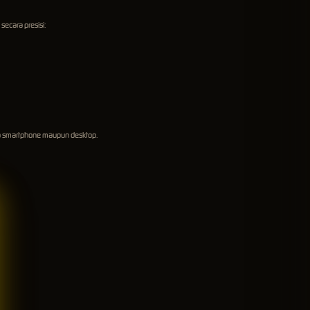
secara presisi:
via smartphone maupun desktop.