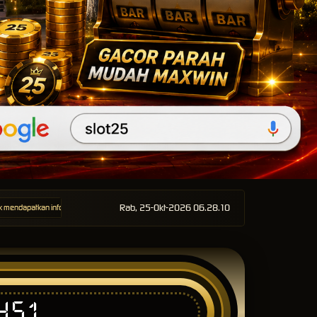
Rab, 25-Okt-2026 06.28.10
masi terbaru dari Slot25 !!
Pemeliharaan Terjadwal: AdvantPlay Mini Game pada 17-Agt-20
,451