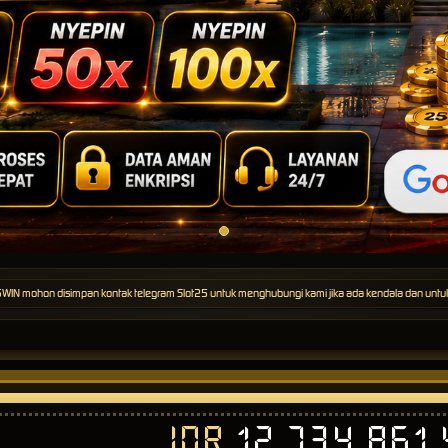
an kontak telegram Slot25 untuk menghubungi kami jika ada kendala dan untuk mendapatkan infor
IDR
12,734,861