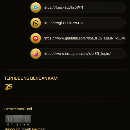
https://t.me/SLOT25WIN
https://wgfast.bio/wa-slo
https://www.youtube.com/@SLOT25_LOGIN_RESMI
https://www.instagram.com/slot25_login/
TERHUBUNG DENGAN KAMI
Bersertifikasi Dari
Tanggung Jawab Bermain