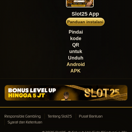
IDR
2,664,000.00
Mahjong Wins 3 – Black
Scatter
Slot25 App
Panduan instalasi
Pindai
kode
QR
untuk
Unduh
Android
APK
Responsible Gambling
Tentang Slot25
Pusat Bantuan
Syarat dan Ketentuan