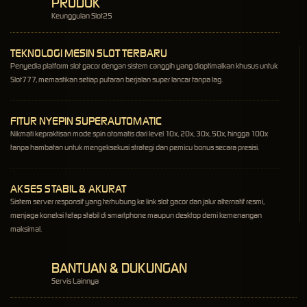
PRODUK
Keunggulan Slot25
TEKNOLOGI MESIN SLOT TERBARU
Penyedia platform slot gacor dengan sistem canggih yang dioptimalkan khusus untuk
Slot777, memastikan setiap putaran berjalan super lancar tanpa lag.
FITUR NYEPIN SUPERAUTOMATIC
Nikmati kepraktisan mode spin otomatis dari level 10x, 20x, 30x, 50x, hingga 100x
tanpa hambatan untuk mengeksekusi strategi dan pemicu bonus secara presisi.
AKSES STABIL & AKURAT
Sistem server responsif yang terhubung ke link slot gacor dan jalur alternatif resmi,
menjaga koneksi tetap stabil di smartphone maupun desktop demi kemenangan
maksimal.
BANTUAN & DUKUNGAN
Servis Lainnya