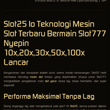
©2026 Slot25. © Seluruh Hak Cipta Dilindungi | 18+
Slot25 Io Teknologi Mesin
Slot Terbaru Bermain Slot777
Nyepin
10x,20x,30x,50x,100x
Lancar
Kenyamanan dan kecepatan adalah kunci utama meraih kemenangan. Slot25 hadir
membawa teknologi
mesin slot
terbaru yang dioptimalkan khusus untuk Slot777,
menghadirkan pengalaman main
slot gacor
tanpa lag, tanpa hambatan, dan super
responsif.
Performa Maksimal Tanpa Lag
Sering terganggu lag saat mengeksekusi pola spin? Di
Slot25
, semua putaran dijamin