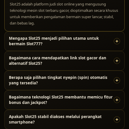
Slot25 adalah platform judi slot online yang mengusung
teknologi mesin slot terbaru gacor, dioptimalkan secara khusus
untuk memberikan pengalaman bermain super lancar, stabil,
dan bebas lag.
Mengapa Slot25 menjadi pilihan utama untuk
bermain Slot777?
Bagaimana cara mendapatkan link slot gacor dan
Slot25 memiliki optimasi sistem canggih yang dirancang khusus
alternatif Slot25?
untuk permainan Slot777, menghilangkan kendala lag saat spin
otomatis berkecepatan tinggi dan menjaga stabilitas koneksi
pemain.
Berapa saja pilihan tingkat nyepin (spin) otomatis
Pemain dapat mengakses situs dengan mudah dan aman
yang tersedia?
melalui link slot gacor resmi serta jalur alternatif slot gacor yang
selalu aktif dan responsif 24/7.
Bagaimana teknologi Slot25 membantu memicu fitur
Slot25 menyediakan fitur nyepin fleksibel mulai dari mode 10x,
bonus dan jackpot?
20x, 30x, 50x, hingga 100x spin otomatis tanpa hambatan
teknis.
Apakah Slot25 stabil diakses melalui perangkat
Dengan eksekusi putaran yang presisi dan tanpa delay, setiap
smartphone?
strategi pola taruhan dapat berjalan sempurna untuk memicu