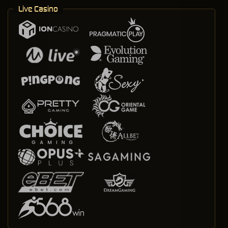
Live Casino