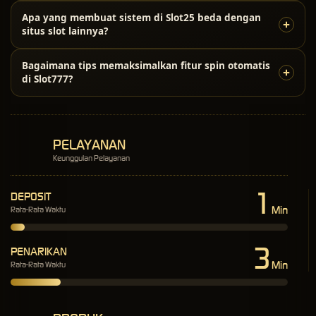
fitur bonus dan meraih kemenangan besar secara maksimal.
Apa yang membuat sistem di Slot25 beda dengan
Ya, platform Slot25 sangat responsif dan ringan, dapat diakses
situs slot lainnya?
secara lancar baik melalui perangkat smartphone (Android/iOS)
maupun komputer desktop.
Bagaimana tips memaksimalkan fitur spin otomatis
Infrastruktur server Slot25 dilengkapi teknologi anti-lag terbaru
di Slot777?
yang mampu menangani siklus putaran cepat dan pengali
tinggi secara konsisten.
Gunakan tahapan nyepin bertahap mulai dari 10x atau 20x
untuk membaca pola, lalu tingkatkan ke mode 50x hingga 100x
PELAYANAN
saat indikasi fitur bonus mulai muncul.
Keunggulan Pelayanan
1
DEPOSIT
Min
Rata-Rata Waktu
3
PENARIKAN
Min
Rata-Rata Waktu