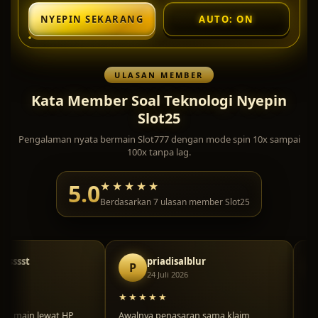
NYEPIN SEKARANG
AUTO: ON
ULASAN MEMBER
Kata Member Soal Teknologi Nyepin
Slot25
Pengalaman nyata bermain Slot777 dengan mode spin 10x sampai
100x tanpa lag.
★★★★★
5.0
Berdasarkan 7 ulasan member Slot25
priadisalblur
P
I
24 Juli 2026
25 Jul
★★★★★
★★★★★
lewat HP
Awalnya penasaran sama klaim
Paling gede