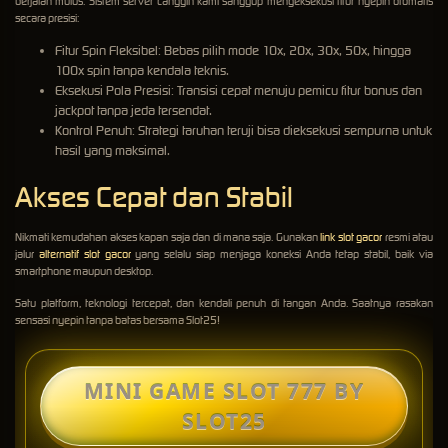
berjalan mulus. Sistem server canggih kami sanggup mengeksekusi fitur nyepin otomatis
secara presisi:
Fitur Spin Fleksibel: Bebas pilih mode 10x, 20x, 30x, 50x, hingga
100x spin tanpa kendala teknis.
Eksekusi Pola Presisi: Transisi cepat menuju pemicu fitur bonus dan
jackpot tanpa jeda tersendat.
Kontrol Penuh: Strategi taruhan teruji bisa dieksekusi sempurna untuk
hasil yang maksimal.
Akses Cepat dan Stabil
Nikmati kemudahan akses kapan saja dan di mana saja. Gunakan
link slot gacor
resmi atau
jalur
alternatif slot gacor
yang selalu siap menjaga koneksi Anda tetap stabil, baik via
smartphone maupun desktop.
Satu platform, teknologi tercepat, dan kendali penuh di tangan Anda. Saatnya rasakan
sensasi nyepin tanpa batas bersama Slot25!
MINI GAME SLOT 777 BY
SLOT25