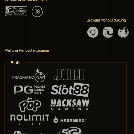
Browser Yang Didukung
Platform Penyedia Layanan
Slots