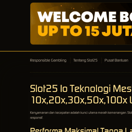
IDR
2,664,000.00
Mahjong Wins 3 – Black
Scatter
Responsible Gambling
Tentang Slot25
Pusat Bantuan
Slot25 Io Teknologi Mes
10x,20x,30x,50x,100x 
Kenyamanan dan kecepatan adalah kunci utama meraih kemenangan. Slo
responsif.
Performa Maksimal Tanpa L