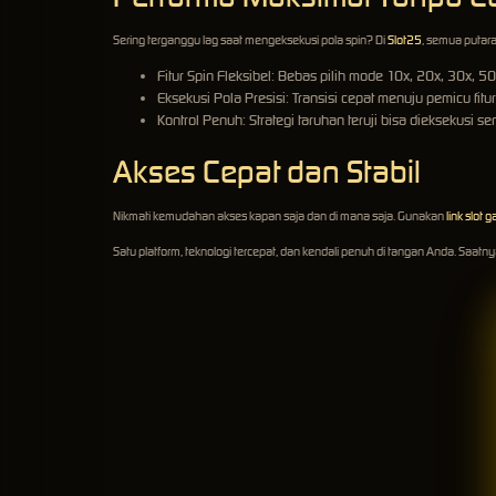
Sering terganggu lag saat mengeksekusi pola spin? Di
Slot25
, semua putara
Fitur Spin Fleksibel: Bebas pilih mode 10x, 20x, 30x, 5
Eksekusi Pola Presisi: Transisi cepat menuju pemicu fitu
Kontrol Penuh: Strategi taruhan teruji bisa dieksekusi 
Akses Cepat dan Stabil
Nikmati kemudahan akses kapan saja dan di mana saja. Gunakan
link slot g
Satu platform, teknologi tercepat, dan kendali penuh di tangan Anda. Saat