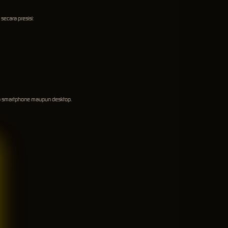
secara presisi:
via smartphone maupun desktop.