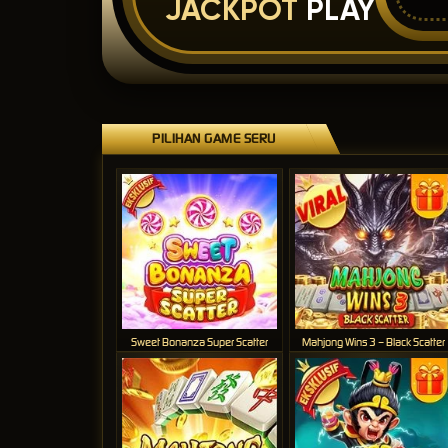
JACKPOT
PLAY
PILIHAN GAME SERU
Sweet Bonanza Super Scatter
Mahjong Wins 3 – Black Scatter