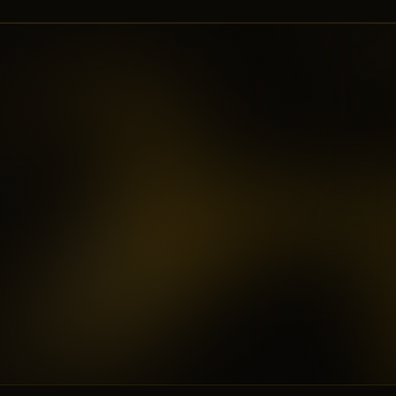
kari****6
IDR
7,914,000.00
Sugar Rush
zeusba****u
IDR
5,076,000.00
Gates of Olympus 1000
kmsu****i
IDR
3,712,000.00
Aztec Gems Deluxe™
hend****2
IDR
3,178,000.00
Gates of Gatot Kaca 1000
zeusba****u
IDR
3,026,000.00
Gates of Olympus 1000
zeusba****u
IDR
2,779,500.00
Gates of Olympus 1000
di****1