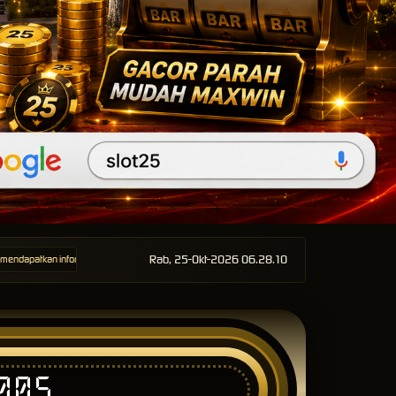
Rab, 25-Okt-2026 06.28.10
masi terbaru dari Slot25 !!
Pemeliharaan Terjadwal: AdvantPlay Mini Game pada 17-Agt-202
,005