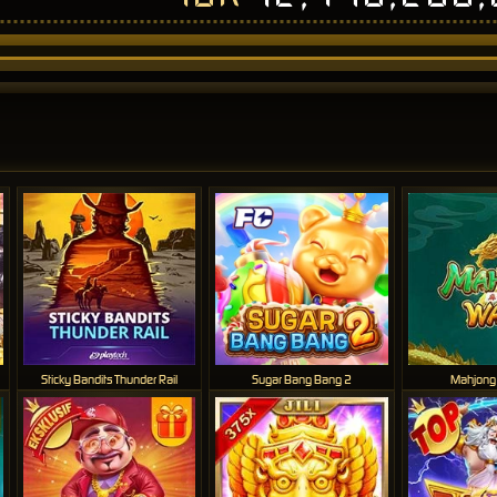
Sticky Bandits Thunder Rail
Sugar Bang Bang 2
Mahjong