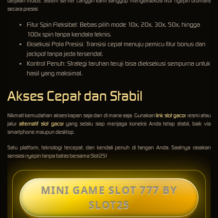
berjalan mulus. Sistem server canggih kami sanggup mengeksekusi fitur nyepin otomatis
secara presisi:
Fitur Spin Fleksibel: Bebas pilih mode 10x, 20x, 30x, 50x, hingga
100x spin tanpa kendala teknis.
Eksekusi Pola Presisi: Transisi cepat menuju pemicu fitur bonus dan
jackpot tanpa jeda tersendat.
Kontrol Penuh: Strategi taruhan teruji bisa dieksekusi sempurna untuk
hasil yang maksimal.
Akses Cepat dan Stabil
Nikmati kemudahan akses kapan saja dan di mana saja. Gunakan
link slot gacor
resmi atau
jalur
alternatif slot gacor
yang selalu siap menjaga koneksi Anda tetap stabil, baik via
smartphone maupun desktop.
Satu platform, teknologi tercepat, dan kendali penuh di tangan Anda. Saatnya rasakan
sensasi nyepin tanpa batas bersama Slot25!
MINI GAME SLOT 777 BY
SLOT25