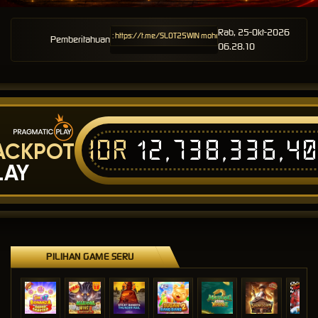
Rab, 25-Okt-2026
ENTING !!! Link Telegram : https://t.me/SLOT25WIN mohon disimpan kontak telegram Slot25 untuk
Pemberitahuan
06.28.10
IDR
12,738,336,4
ACKPOT
LAY
PILIHAN GAME SERU