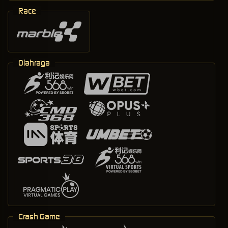
Race
Olahraga
Crash Game