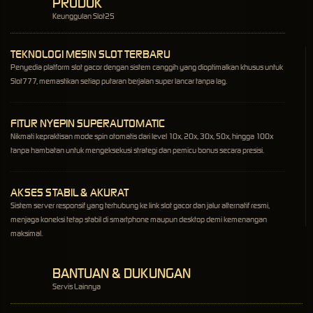
PRODUK
Keunggulan Slot25
TEKNOLOGI MESIN SLOT TERBARU
Penyedia platform slot gacor dengan sistem canggih yang dioptimalkan khusus untuk
Slot777, memastikan setiap putaran berjalan super lancar tanpa lag.
FITUR NYEPIN SUPERAUTOMATIC
Nikmati kepraktisan mode spin otomatis dari level 10x, 20x, 30x, 50x, hingga 100x
tanpa hambatan untuk mengeksekusi strategi dan pemicu bonus secara presisi.
AKSES STABIL & AKURAT
Sistem server responsif yang terhubung ke link slot gacor dan jalur alternatif resmi,
menjaga koneksi tetap stabil di smartphone maupun desktop demi kemenangan
maksimal.
BANTUAN & DUKUNGAN
Servis Lainnya