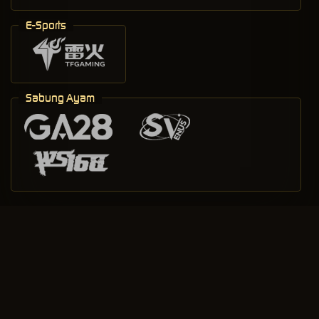
E-Sports
Sabung Ayam