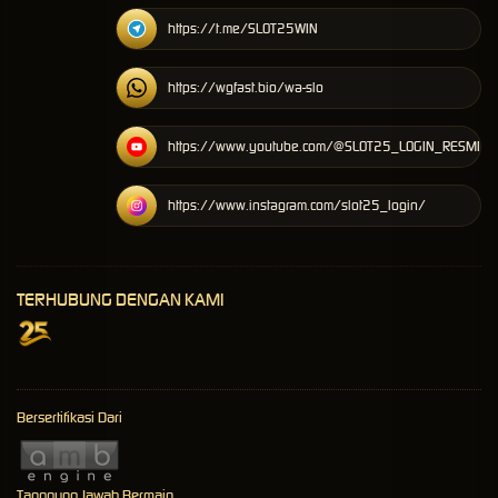
https://t.me/SLOT25WIN
https://wgfast.bio/wa-slo
https://www.youtube.com/@SLOT25_LOGIN_RESMI
https://www.instagram.com/slot25_login/
TERHUBUNG DENGAN KAMI
Bersertifikasi Dari
Tanggung Jawab Bermain