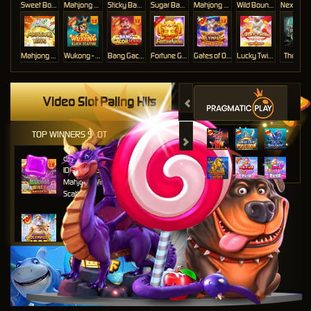
Sweet Bonanza Super Scatter
Mahjong Wins 3 – Black Scatter
Sticky Bandits Thunder Rail
Sugar Bang Bang 2
Mahjong Ways 2
Wild Bounty Showdown
Mahjong Ways
Wukong - Black Scatter
Bang Gacor 1000
Fortune Gems
Gates of Olympus Super Scatter
Lucky Twins Nexus
The Cryp
Video Slot Paling Hits
TOP WINNERS SLOT
di****1
IDR
10,653,800.00
Mahjong Wins 3 – Black
Scatter
fu****3
IDR
10,636,880.00
Gates of Olympus 1000
kari****6
IDR
9,602,000.00
Gates of Olympus™